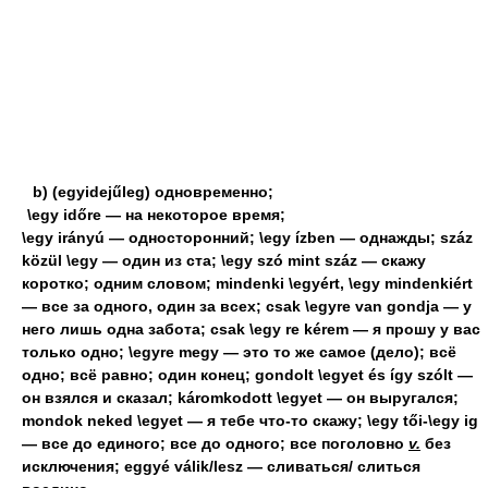
b) (egyidejűleg) одновременно;
\egy időre — на некоторое время;
\egy irányú — односторонний; \egy ízben — однажды; száz
közül \egy — один из ста; \egy szó mint száz — скажу
коротко; одним словом; mindenki \egyért, \egy mindenkiért
— все за одного, один за всех; csak \egyre van gondja — у
него лишь одна забота; csak \egy re kérem — я прошу у вас
только одно; \egyre megy — это то же самое (дело); всё
одно; всё равно; один конец; gondolt \egyet és így szólt —
он взялся и сказал; káromkodott \egyet — он выругался;
mondok neked \egyet — я тебе что-то скажу; \egy tői-\egy ig
— все до единого; все до одного; все поголовно
v.
без
исключения; eggyé válik/lesz — сливаться/ слиться