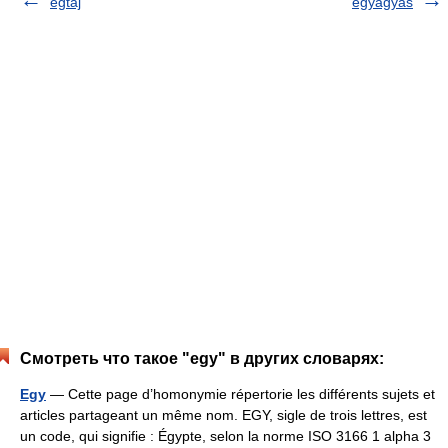
égtáj
egyágyas
Смотреть что такое "egy" в других словарях:
Egy
— Cette page d’homonymie répertorie les différents sujets et
articles partageant un même nom. EGY, sigle de trois lettres, est
un code, qui signifie : Égypte, selon la norme ISO 3166 1 alpha 3