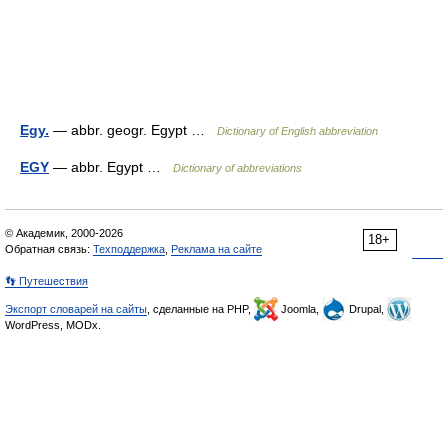
Egy.
— abbr. geogr. Egypt …
Dictionary of English abbreviation
EGY
— abbr. Egypt …
Dictionary of abbreviations
© Академик, 2000-2026
18+
Обратная связь:
Техподдержка
,
Реклама на сайте
👣 Путешествия
Экспорт словарей на сайты
, сделанные на PHP,
Joomla,
Drupal,
WordPress, MODx.