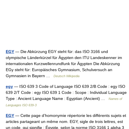
EGY
— Die Abkürzung EGY steht für: das ISO 3166 und
olympische Länderkürzel für Ägypten den ITU Landeskenner im
internationalen Kurzwellenrundfunk für Ägypten Die Abkürzung
EGy steht für: Europäisches Gymnasium, Schulversuch an
Gymnasien in Bayern …
Deutsch Wikipedia
egy
— ISO 639 3 Code of Language ISO 639 2/B Code : egy ISO
639 2/T Code : egy ISO 639 1 Code : Scope : Individual Language
Type : Ancient Language Name : Egyptian (Ancient) …
Names of
Languages ISO 639-3
EGY
— Cette page d’homonymie répertorie les différents sujets et
articles partageant un même nom. EGY, sigle de trois lettres, est
un code, qui signifie : Égypte, selon la norme ISO 3166 1 alpha 3