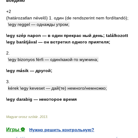
воедино
+2
(határozatlan névelő) 1. один (de rendszerint nem fordítandó);
\egy reggel — однажды утром;
\egy szép napon — в один прекрас ный день; találkozott
\egy barátjával — он встретил одного приятеля;
2.
\egy bizonyos férfi — один/какой-то мужчина;
\egy másik — другой;
3.
kérek \egy keveset — дай(те) немного/немножко;
\egy darabig — некоторое время
Magyar-orosz szótár
.
2013
.
Игры ⚽
Нужно решить контрольную?