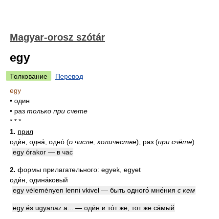
Magyar-orosz szótár
egy
Толкование
Перевод
egy
•
один
•
раз
только при счете
* * *
1.
прил
оди́н, одна́, одно́
(
о числе, количестве
)
; раз
(
при счёте
)
egy órakor — в час
2.
формы прилагательного: egyek, egyet
оди́н, одина́ковый
egy véleményen lenni vkivel — быть одного́ мне́ния
с кем
egy és ugyanaz a... — оди́н и то́т же, тот же са́мый