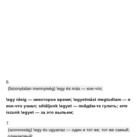
6.
(bizonytalan mennyiség) \egy és más — кое-что;
\egy ideig — некоторое время; \egyetmást megtudtam — я
кое-что узнал; sétáljunk \egyet — пойдём-те гулить; erre
iszunk \egyet — за это выпьем;
7.
(azonosság) \egy és ugyanaz — один и тот же; тот же самый;
одинаковый;