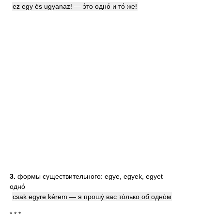
ez egy és ugyanaz! — э́то одно́ и то́ же!
3.
формы существительного: egye, egyek, egyet
одно́
csak egyre kérem — я прошу́ вас то́лько об одно́м
* * *