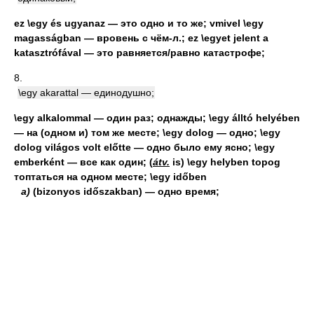
ez \egy és ugyanaz — это одно и то же; vmivel \egy
magasságban — вровень с чём-л.; ez \egyet jelent a
katasztrófával — это равняется/равно катастрофе;
8.
\egy akarattal — единодушно;
\egy alkalommal — один раз; однажды; \egy álltó helyében
— на (одном и) том же месте; \egy dolog — одно; \egy
dolog világos volt előtte — одно было ему ясно; \egy
emberként — все как один; (
átv.
is) \egy helyben topog
топтаться на одном месте; \egy időben
a)
(bizonyos időszakban) — одно время;