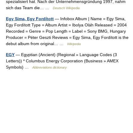
spezialisiert hat. Nach der Unternehmensgründung 1997, nahm
sich das Team die… …
Deutsch Wikipedia
Egy Sima, Egy Fordított
— Infobox Album | Name = Egy Sima,
Egy Fordított Type = Album Artist = Ibolya Oláh Released = 2004
Recorded = Genre = Pop Length = Label = Sony BMG, Hungary
Producer = Péter Geszti Reviews = Egy Sima, Egy Fordított is the
debut album from original… …
Wikipedia
EGY
— Egyptian (Ancient) (Regional » Language Codes (3
Letters)) * Columbus Energy Corporation (Business » AMEX
Symbols) …
Abbreviations dictionary