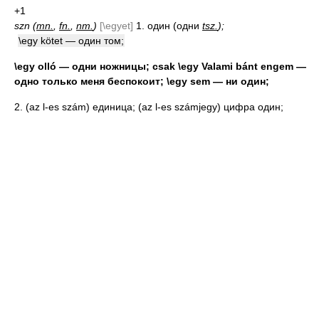
+1
szn (
mn.
,
fn.
,
nm.
)
[\egyet]
1. один (одни
tsz.
);
\egy kötet — один том;
\egy olló — одни ножницы; csak \egy Valami bánt engem —
одно только меня беспокоит; \egy sem — ни один;
2. (az l-es szám) единица; (az l-es számjegy) цифра один;