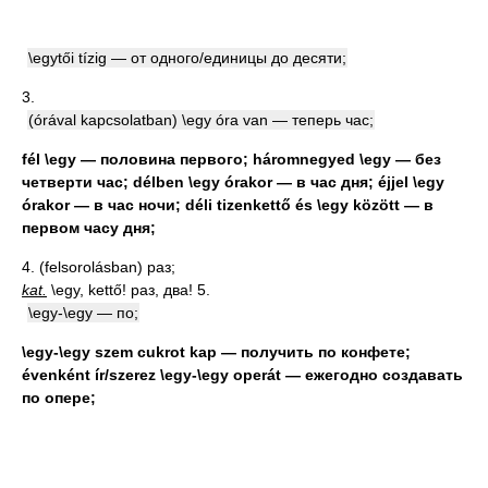
\egytői tízig — от одного/единицы до десяти;
3.
(órával kapcsolatban) \egy óra van — теперь час;
fél \egy — половина первого; háromnegyed \egy — без
четверти час; délben \egy órakor — в час дня; éjjel \egy
órakor — в час ночи; déli tizenkettő és \egy között — в
первом часу дня;
4. (felsorolásban) раз;
kat.
\egy, kettő! раз, два! 5.
\egy-\egy — по;
\egy-\egy szem cukrot kap — получить по конфете;
évenként ír/szerez \egy-\egy operát — ежегодно создавать
по опере;